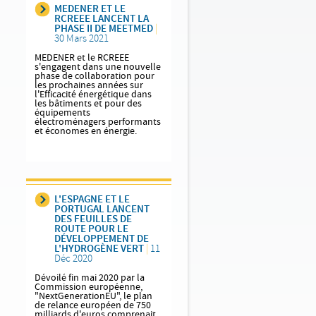
MEDENER ET LE
RCREEE LANCENT LA
PHASE II DE MEETMED
|
30 Mars 2021
MEDENER et le RCREEE
s'engagent dans une nouvelle
phase de collaboration pour
les prochaines années sur
l'Efficacité énergétique dans
les bâtiments et pour des
équipements
électroménagers performants
et économes en énergie.
L'ESPAGNE ET LE
PORTUGAL LANCENT
DES FEUILLES DE
ROUTE POUR LE
DÉVELOPPEMENT DE
L'HYDROGÈNE VERT
|
11
Déc 2020
Dévoilé fin mai 2020 par la
Commission européenne,
"NextGenerationEU", le plan
de relance européen de 750
milliards d'euros comprenait