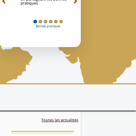
éne
pratiques.
Bonnes pratiques
Toutes les actualités