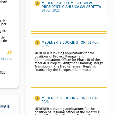
ident
MEDENER WELCOMES ITS NEW
PRESIDENT: GIANLUCA CALABRETTA
|
24 Juil 2026
, M.
l par
gies,
 de
le de
MEDENER IS LOOKING FOR
|
01 Août
2025
MEDENER is inviting applications for the
positions of Project Manager and
e la suite
Communications Officer for Phase III of the
meetMED Project (Mitigation Enabling Energy
Transition in the Mediterranean Region),
financed by the European Commission.
26 -
MEDENER IS LOOKING FOR
|
11 Déc
2023
 MAIL
MEDENER is inviting applications for the
position of Regional officer of the meetMED