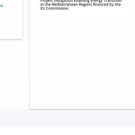
Project (Mitigation Enabling Energy Transition
in the Mediterranean Region) financed by the
es
EU Commission