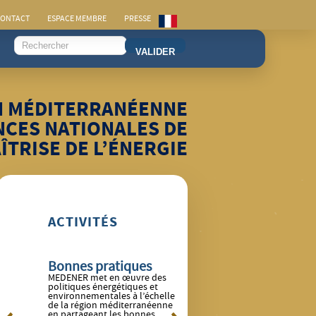
ONTACT
ESPACE MEMBRE
PRESSE
VALIDER
N MÉDITERRANÉENNE
NCES NATIONALES DE
ÎTRISE DE L’ÉNERGIE
ACTIVITÉS
ion
Bonnes pratiques
Projets
Ob
 des
MEDENER met en œuvre des
MEDENER et ses membres
pr
s
politiques énergétiques et
participent à différents types
MED
mble des
environnementales à l’échelle
de projets emblématiques
obs
des rives
de la région méditerranéenne
menés dans la région
ten
en partageant les bonnes
méditerranéenne