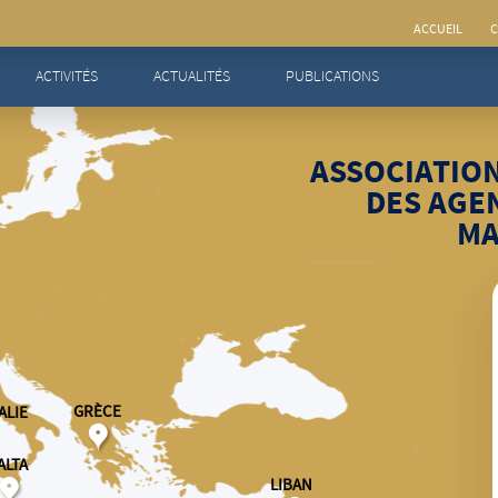
ACCUEIL
C
ACTIVITÉS
ACTUALITÉS
PUBLICATIONS
ASSOCIATIO
DES AGE
MA
GRÈCE
ALIE
Communicat
MEDENER organise
réunions annuelle
ALTA
réunissant l’ense
acteurs et projets 
LIBAN
Nord et Sud de la