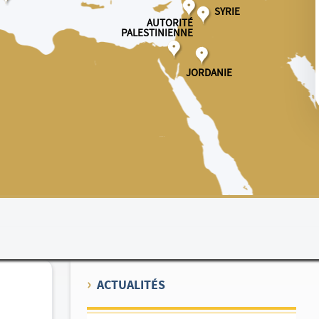
Méditerranée.
SYRIE
AUTORITÉ
PALESTINIENNE
JORDANIE
ACTUALITÉS