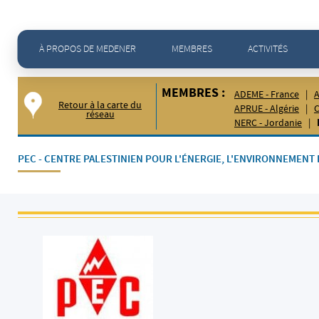
Accueil
>
Membres -
PEC PEC - Centre Palestinien pour l'Énergie, l'Environnement et la Recherche
À PROPOS DE MEDENER
MEMBRES
ACTIVITÉS
MEMBRES :
ADEME - France
|
A
Retour à la carte du
APRUE - Algérie
|
C
réseau
NERC - Jordanie
|
PEC - CENTRE PALESTINIEN POUR L'ÉNERGIE, L'ENVIRONNEMENT