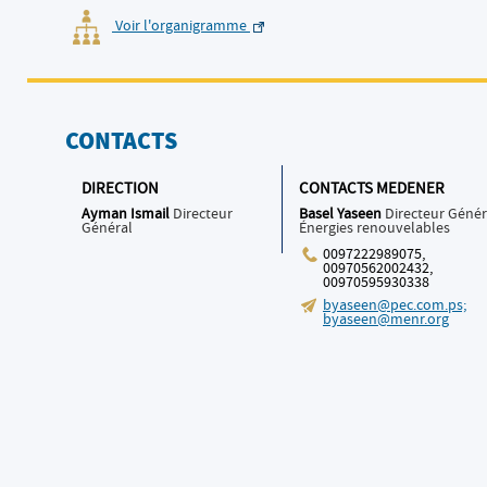
Voir l'organigramme
CONTACTS
DIRECTION
CONTACTS MEDENER
Ayman Ismail
Directeur
Basel Yaseen
Directeur Génér
Général
Énergies renouvelables
0097222989075,
00970562002432,
00970595930338
byaseen@pec.com.ps;
byaseen@menr.org