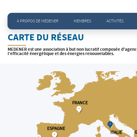
Accueil
>
Membres -
Carte du réseau
À PROPOS DE MEDENER
MEMBRES
ACTIVITÉS
CARTE DU RÉSEAU
MEDENER est une association à but non lucratif composée d'agence
l’efficacité énergétique et des énergies renouvelables.
FRANCE
ESPAGNE
ITALIE