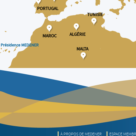
PORTUGAL
TUNISIE
ALGÉRIE
MAROC
 Présidence MEDENER
MALTA
À PROPOS DE MEDENER
ESPACE MEMB