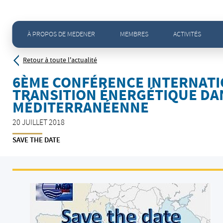
Accueil
>
Actualités - Toute l'actualité
>
6ème Conférence Internationale de MEDENER sur la transi
À PROPOS DE MEDENER
MEMBRES
ACTIVITÉS
Retour à toute l'actualité
6ÈME CONFÉRENCE INTERNATI
TRANSITION ÉNERGÉTIQUE DA
MÉDITERRANÉENNE
20 JUILLET 2018
SAVE THE DATE