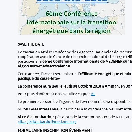
SAVE THE DATE
L’Association Méditerranéenne des Agences Nationales de Maitrise 
coopération avec le Centre de recherche national de l’énergie (
NE
participer à la
6ème Conférence Internationale de MEDENER sur la 
région euro-méditerranéenne.
Cette année, l’accent sera mis sur l’
«Efficacité énergétique et prix
pacifique du casse-tête».
La conférence aura lieu le
jeudi
04 Octobre 2018
à
Amman,
en
Jor
Pour plus d’informations, veuillez cliquer
ici.
Le première version de l’agenda de l’événement sera disponible 
Si vous êtes intéressé(e) à participer à la conférence, veuillez écrir
Alice Giallombardo
, Spécialiste de la communication de MEETME
alice.giallombardo@medener.org
FORMULAIRE INSCRIPTION ÉVÉNEMENT