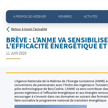
Accueil
>
Actualités - Toute l'actualité
>
Brève : L’ANME va sensibiliser les jeunes ingénieurs à l’eff
À PROPOS DE MEDENER
MEMBRES
ACTIVITÉS
Retour à toute l'actualité
BRÈVE : L’ANME VA SENSIBILIS
L’EFFICACITÉ ÉNERGÉTIQUE E
11 JUIN 2020
L’Agence Nationale de la Maîtrise de l’Energie tunisienne (ANME) a 
conventions de partenariats avec l’Ordre des Ingénieurs Tunisiens 
pôle technologique de Borj Cedria. L’ANME va ainsi contribuer dav
jeunes ingénieurs à l’efficacité énergétique et aux énergies renou
encourager à s’investir dans ces domaines en suivant des formati
faire connaître le programme national de transition énergétique.