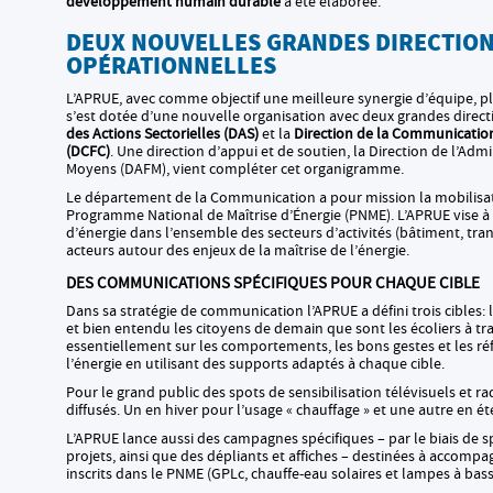
développement humain durable
a été élaborée.
DEUX NOUVELLES GRANDES DIRECTIO
OPÉRATIONNELLES
L’APRUE, avec comme objectif une meilleure synergie d’équipe, pl
s’est dotée d’une nouvelle organisation avec deux grandes direct
des Actions Sectorielles (DAS)
et la
Direction de la Communicatio
(DCFC)
. Une direction d’appui et de soutien, la Direction de l’Adm
Moyens (DAFM), vient compléter cet organigramme.
Le département de la Communication a pour mission la mobilisat
Programme National de Maîtrise d’Énergie (PNME). L’APRUE vise 
d’énergie dans l’ensemble des secteurs d’activités (bâtiment, trans
acteurs autour des enjeux de la maîtrise de l’énergie.
DES COMMUNICATIONS SPÉCIFIQUES POUR CHAQUE CIBLE
Dans sa stratégie de communication l’APRUE a défini trois cibles: l
et bien entendu les citoyens de demain que sont les écoliers à trav
essentiellement sur les comportements, les bons gestes et les r
l’énergie en utilisant des supports adaptés à chaque cible.
Pour le grand public des spots de sensibilisation télévisuels et 
diffusés. Un en hiver pour l’usage « chauffage » et une autre en été
L’APRUE lance aussi des campagnes spécifiques – par le biais de s
projets, ainsi que des dépliants et affiches – destinées à accom
inscrits dans le PNME (GPLc, chauffe-eau solaires et lampes à b