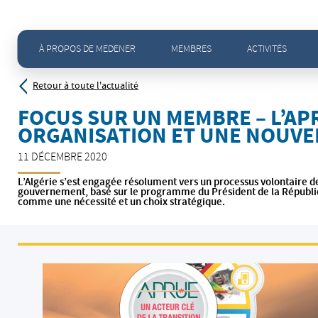
Accueil
>
Actualités - Toute l'actualité
>
FOCUS sur un membre – L’APRUE adopte une nouvelle org
À PROPOS DE MEDENER
MEMBRES
ACTIVITÉS
Retour à toute l'actualité
FOCUS SUR UN MEMBRE – L’A
ORGANISATION ET UNE NOUVE
11 DÉCEMBRE 2020
L’Algérie s’est engagée résolument vers un processus volontaire de
gouvernement, basé sur le programme du Président de la Républiq
comme une nécessité et un choix stratégique.