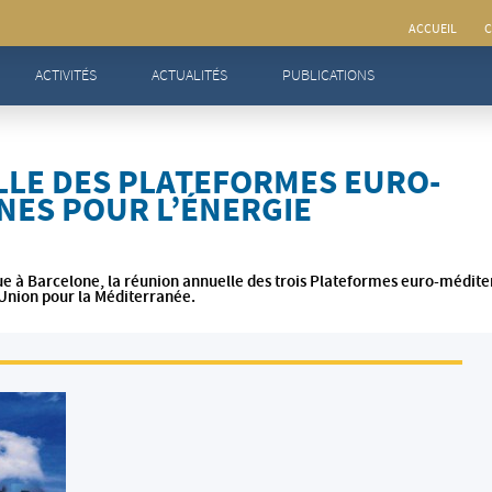
ACCUEIL
C
e des plateformes Euro-méditerranéennes pour l’énergie
ACTIVITÉS
ACTUALITÉS
PUBLICATIONS
LE DES PLATEFORMES EURO-
ES POUR L’ÉNERGIE
tenue à Barcelone, la réunion annuelle des trois Plateformes euro-médi
’Union pour la Méditerranée.