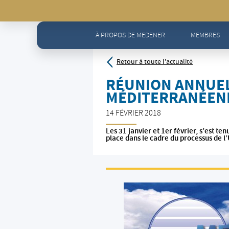
Accueil
>
Actualités - Toute l'actualité
>
Réunion annuell
À PROPOS DE MEDENER
MEMBRES
Retour à toute l'actualité
RÉUNION ANNUEL
MÉDITERRANÉENN
14 FÉVRIER 2018
Les 31 janvier et 1er février, s’est 
place dans le cadre du processus de l