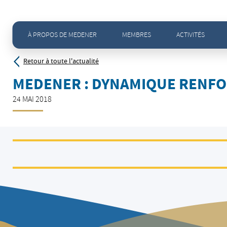
Accueil
>
MEDENER : Dynamique renforcée
À PROPOS DE MEDENER
MEMBRES
ACTIVITÉS
Retour à toute l'actualité
MEDENER : DYNAMIQUE RENF
24 MAI 2018