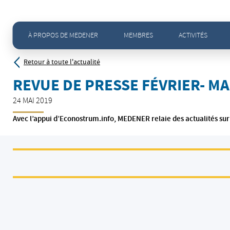
Accueil
>
Actualités - Toute l'actualité
>
Revue de presse Février- Mai 2019
À PROPOS DE MEDENER
MEMBRES
ACTIVITÉS
Retour à toute l'actualité
REVUE DE PRESSE FÉVRIER- MA
24 MAI 2019
Avec l’appui d’Econostrum.info, MEDENER relaie des actualités sur