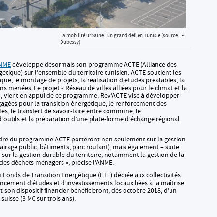
La mobilité urbaine : un grand défi en Tunisie (source : F.
Dubessy)
NME
développe désormais son programme ACTE (Alliance des
tique) sur l’ensemble du territoire tunisien. ACTE soutient les
ique, le montage de projets, la réalisation d’études préalables, la
ns menées. Le projet « Réseau de villes alliées pour le climat et la
E), vient en appui de ce programme. Rev’ACTE vise à développer
gagées pour la transition énergétique, le renforcement des
es, le transfert de savoir-faire entre commune, le
’outils et la préparation d’une plate-forme d’échange régional
cadre du programme ACTE porteront non seulement sur la gestion
airage public, bâtiments, parc roulant), mais également – suite
 sur la gestion durable du territoire, notamment la gestion de la
 des déchets ménagers », précise l’ANME.
u Fonds de Transition Energétique (FTE) dédiée aux collectivités
ancement d’études et d’investissements locaux liées à la maîtrise
 son dispositif financier bénéficieront, dès octobre 2018, d’un
uisse (3 M€ sur trois ans).