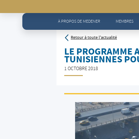
Accueil
>
Actualités - Toute l'actualité
>
Le programme AC
À PROPOS DE MEDENER
MEMBRES
Retour à toute l'actualité
LE PROGRAMME A
TUNISIENNES PO
1 OCTOBRE 2018