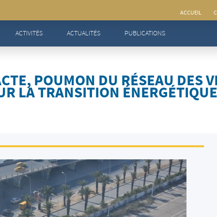
ACCUEIL
C
TE, poumon du réseau des villes tunisiennes pour la transition énergétique
ACTIVITÉS
ACTUALITÉS
PUBLICATIONS
CTE, POUMON DU RÉSEAU DES V
UR LA TRANSITION ÉNERGÉTIQU