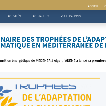
ACCUEIL
C
naire des Trophées de l’Adaptation au changement climatique en Méditerranée de l’ADEME
ACTIVITÉS
ACTUALITÉS
PUBLICATIONS
NAIRE DES TROPHÉES DE L’ADAP
MATIQUE EN MÉDITERRANÉE DE 
transition énergétique de MEDENER à Alger, l’ADEME a lancé sa première