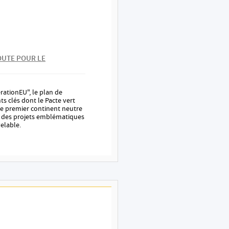
OUTE POUR LE
ationEU", le plan de
s clés dont le Pacte vert
le premier continent neutre
ns des projets emblématiques
elable.